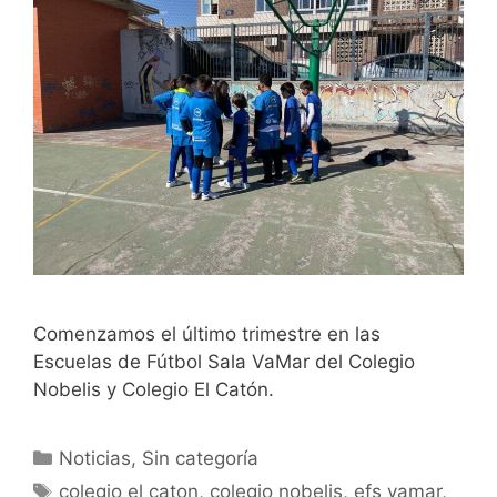
Comenzamos el último trimestre en las
Escuelas de Fútbol Sala VaMar del Colegio
Nobelis y Colegio El Catón.
Categorías
Noticias
,
Sin categoría
Etiquetas
colegio el caton
,
colegio nobelis
,
efs vamar
,