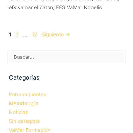
efs vamar el caton
,
EFS VaMar Nobelis
Navegación
Página
Página
Página
1
2
…
12
Siguiente
→
de
entradas
Buscar:
Categorías
Entrenamientos
Metodología
Noticias
Sin categoría
VaMar Formación