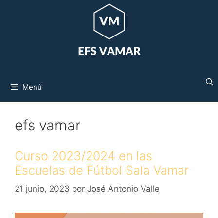
Saltar
al
contenido
Menú
efs vamar
Curso 2023/2024 en las
Escuelas de Fútbol Sala Vamar
21 junio, 2023
por
José Antonio Valle