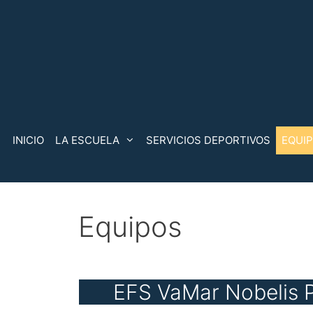
Saltar
al
contenido
INICIO
LA ESCUELA
SERVICIOS DEPORTIVOS
EQUI
Equipos
EFS VaMar Nobelis 