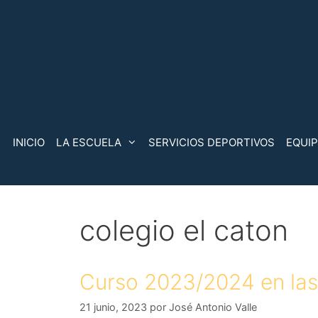
Saltar
al
contenido
INICIO
LA ESCUELA
SERVICIOS DEPORTIVOS
EQUI
colegio el caton
Curso 2023/2024 en las
21 junio, 2023
por
José Antonio Valle