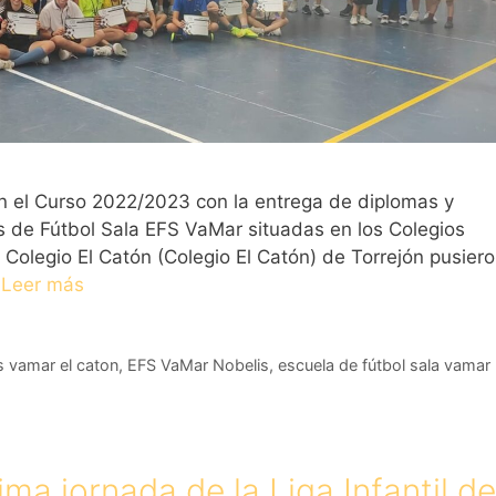
n el Curso 2022/2023 con la entrega de diplomas y
 de Fútbol Sala EFS VaMar situadas en los Colegios
Colegio El Catón (Colegio El Catón) de Torrejón pusier
…
Leer más
s vamar el caton
,
EFS VaMar Nobelis
,
escuela de fútbol sala vamar
ma jornada de la Liga Infantil de