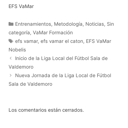
EFS VaMar
Categorías
Entrenamientos
,
Metodología
,
Noticias
,
Sin
categoría
,
VaMar Formación
Etiquetas
efs vamar
,
efs vamar el caton
,
EFS VaMar
Nobelis
Navegación
Inicio de la Liga Local del Fútbol Sala de
de
Valdemoro
entradas
Nueva Jornada de la Liga Local de Fútbol
Sala de Valdemoro
Los comentarios están cerrados.