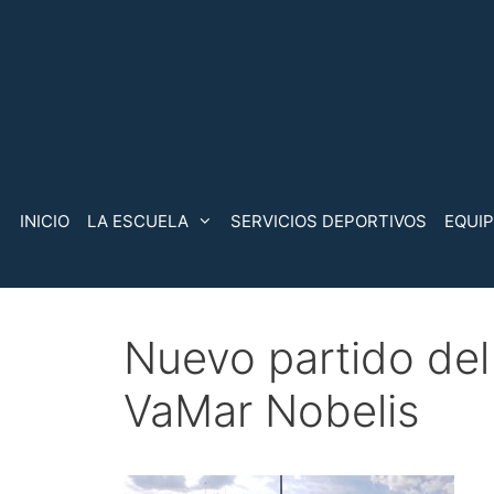
Saltar
al
contenido
INICIO
LA ESCUELA
SERVICIOS DEPORTIVOS
EQUI
Nuevo partido del
VaMar Nobelis