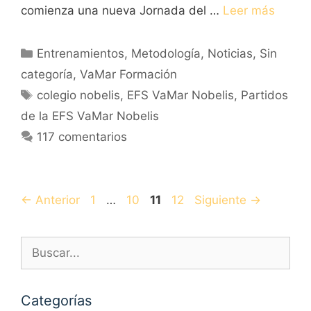
comienza una nueva Jornada del …
Leer más
Categorías
Entrenamientos
,
Metodología
,
Noticias
,
Sin
categoría
,
VaMar Formación
Etiquetas
colegio nobelis
,
EFS VaMar Nobelis
,
Partidos
de la EFS VaMar Nobelis
117 comentarios
Navegación
Página
Página
Página
Página
←
Anterior
1
…
10
11
12
Siguiente
→
de
entradas
Buscar:
Categorías