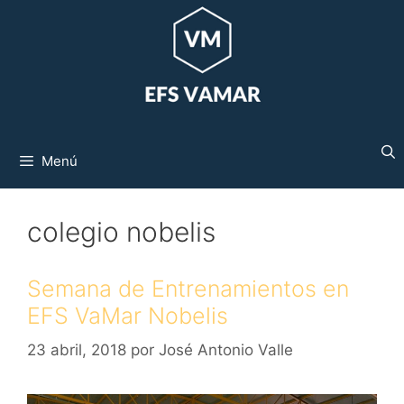
Saltar
al
contenido
Menú
colegio nobelis
Semana de Entrenamientos en
EFS VaMar Nobelis
23 abril, 2018
por
José Antonio Valle