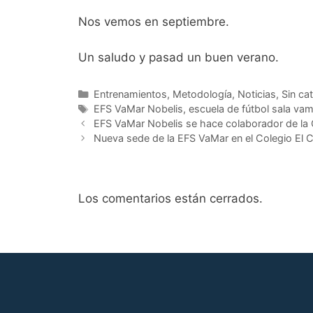
Nos vemos en septiembre.
Un saludo y pasad un buen verano.
Categorías
Entrenamientos
,
Metodología
,
Noticias
,
Sin ca
Etiquetas
EFS VaMar Nobelis
,
escuela de fútbol sala vam
Navegación
EFS VaMar Nobelis se hace colaborador de la
de
Nueva sede de la EFS VaMar en el Colegio El 
entradas
Los comentarios están cerrados.