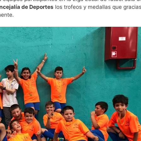
ncejalía de Deportes
los trofeos y medallas que gracia
mente.