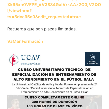
XkR5xn0VFPE_VV3S34GalVrkAAz2Q0jV2QO
I/viewform?
ts=5dce95c0&edit_requested=true
Recuerda que son plazas limitadas.
VaMar Formación