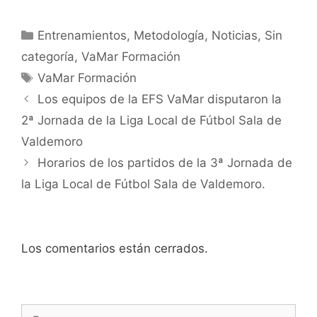
Categorías
Entrenamientos
,
Metodología
,
Noticias
,
Sin
categoría
,
VaMar Formación
Etiquetas
VaMar Formación
Navegación
Los equipos de la EFS VaMar disputaron la
de
2ª Jornada de la Liga Local de Fútbol Sala de
entradas
Valdemoro
Horarios de los partidos de la 3ª Jornada de
la Liga Local de Fútbol Sala de Valdemoro.
Los comentarios están cerrados.
Buscar: